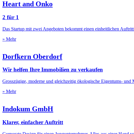
Heart and Onko
2 für 1
Das Startup mit zwei Angeboten bekommt einen einheitlichen Auftritt
» Mehr
Dorfkern Oberdorf
Wir helfen Ihre Immobilien zu verkaufen
Grosszügige, moderne und gleichzeitig ökologische Eigentums- und
» Mehr
Indokum GmbH
Klarer, einfacher Auftritt
Corporate Design für einen Jungunternehmer. Alles aus einer Hand v