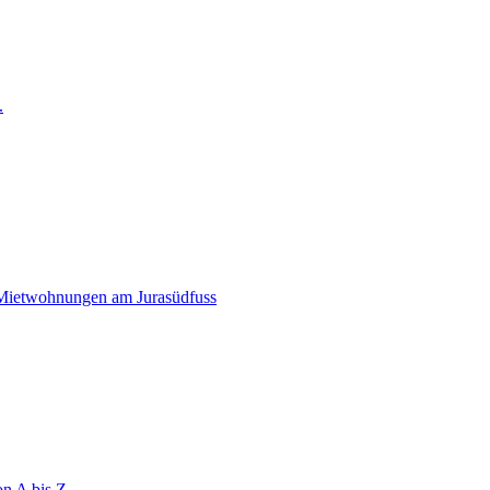
.
 Mietwohnungen am Jurasüdfuss
on A bis Z