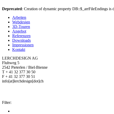
Deprecated
: Creation of dynamic property DB::$_arrFileEndings is 
Arbeiten
Webdesign
3D-Touren
Angebot
Referenzen
Downloads
Impressionen
Kontakt
LERCHDESIGN AG
Fluhweg 5
2542 Pieterlen / Biel-Bienne
T + 41 32 377 30 50
F + 41 32 377 30 51
info[at]lerchdesign[dot]ch
Filter: