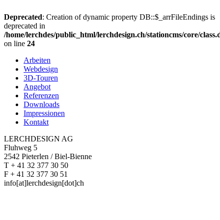
Deprecated
: Creation of dynamic property DB::$_arrFileEndings is
deprecated in
/home/lerchdes/public_html/lerchdesign.ch/stationcms/core/class
on line
24
Arbeiten
Webdesign
3D-Touren
Angebot
Referenzen
Downloads
Impressionen
Kontakt
LERCHDESIGN AG
Fluhweg 5
2542 Pieterlen / Biel-Bienne
T + 41 32 377 30 50
F + 41 32 377 30 51
info[at]lerchdesign[dot]ch