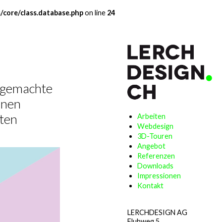
/core/class.database.php
on line
24
dgemachte
enen
sten
Arbeiten
Webdesign
3D-Touren
Angebot
Referenzen
Downloads
Impressionen
Kontakt
LERCHDESIGN AG
Fluhweg 5