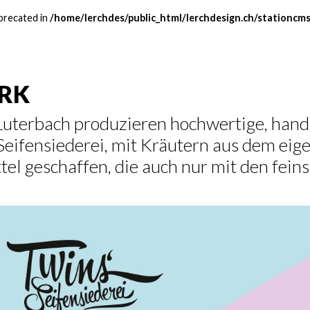
eprecated in
/home/lerchdes/public_html/lerchdesign.ch/stationcms
ERK
Luterbach produzieren hochwertige, han
Seifensiederei, mit Kräutern aus dem eig
l geschaffen, die auch nur mit den fein