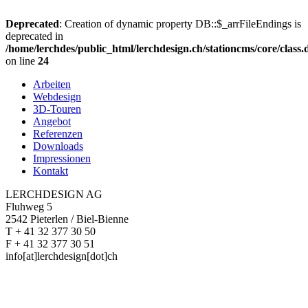
Deprecated
: Creation of dynamic property DB::$_arrFileEndings is
deprecated in
/home/lerchdes/public_html/lerchdesign.ch/stationcms/core/class
on line
24
Arbeiten
Webdesign
3D-Touren
Angebot
Referenzen
Downloads
Impressionen
Kontakt
LERCHDESIGN AG
Fluhweg 5
2542 Pieterlen / Biel-Bienne
T + 41 32 377 30 50
F + 41 32 377 30 51
info[at]lerchdesign[dot]ch