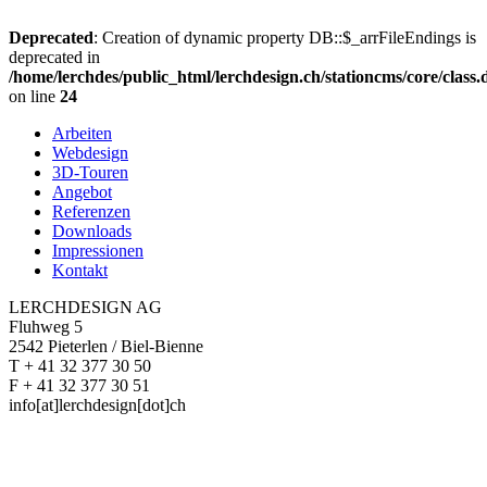
Deprecated
: Creation of dynamic property DB::$_arrFileEndings is
deprecated in
/home/lerchdes/public_html/lerchdesign.ch/stationcms/core/class
on line
24
Arbeiten
Webdesign
3D-Touren
Angebot
Referenzen
Downloads
Impressionen
Kontakt
LERCHDESIGN AG
Fluhweg 5
2542 Pieterlen / Biel-Bienne
T + 41 32 377 30 50
F + 41 32 377 30 51
info[at]lerchdesign[dot]ch