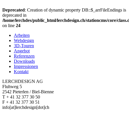
Deprecated
: Creation of dynamic property DB::$_arrFileEndings is
deprecated in
/home/lerchdes/public_html/lerchdesign.ch/stationcms/core/class
on line
24
Arbeiten
Webdesign
3D-Touren
Angebot
Referenzen
Downloads
Impressionen
Kontakt
LERCHDESIGN AG
Fluhweg 5
2542 Pieterlen / Biel-Bienne
T + 41 32 377 30 50
F + 41 32 377 30 51
info[at]lerchdesign[dot]ch