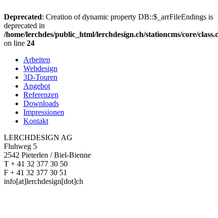
Deprecated
: Creation of dynamic property DB::$_arrFileEndings is
deprecated in
/home/lerchdes/public_html/lerchdesign.ch/stationcms/core/class
on line
24
Arbeiten
Webdesign
3D-Touren
Angebot
Referenzen
Downloads
Impressionen
Kontakt
LERCHDESIGN AG
Fluhweg 5
2542 Pieterlen / Biel-Bienne
T + 41 32 377 30 50
F + 41 32 377 30 51
info[at]lerchdesign[dot]ch